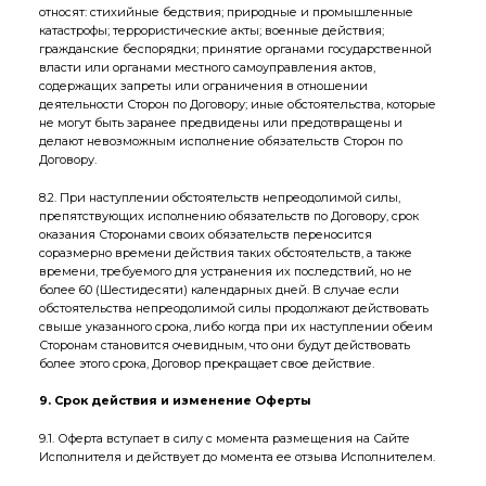
относят: стихийные бедствия; природные и промышленные
катастрофы; террористические акты; военные действия;
гражданские беспорядки; принятие органами государственной
власти или органами местного самоуправления актов,
содержащих запреты или ограничения в отношении
деятельности Сторон по Договору; иные обстоятельства, которые
не могут быть заранее предвидены или предотвращены и
делают невозможным исполнение обязательств Сторон по
Договору.
8.2. При наступлении обстоятельств непреодолимой силы,
препятствующих исполнению обязательств по Договору, срок
оказания Сторонами своих обязательств переносится
соразмерно времени действия таких обстоятельств, а также
времени, требуемого для устранения их последствий, но не
более 60 (Шестидесяти) календарных дней. В случае если
обстоятельства непреодолимой силы продолжают действовать
свыше указанного срока, либо когда при их наступлении обеим
Сторонам становится очевидным, что они будут действовать
более этого срока, Договор прекращает свое действие.
9. Срок действия и изменение Оферты
9.1. Оферта вступает в силу с момента размещения на Сайте
Исполнителя и действует до момента ее отзыва Исполнителем.