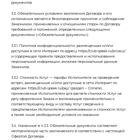
документов.
3.3. Обязательным условием заключения Договора и его
исполнения является безоговорочное принятие и соблюдение
Заказчиком, применяемых к отношениям сторон по Договору
требований и положений, определенных следующими
документами («Обязательные документы»):
3.3.1. Политика конфиденциальности, размещенная и/или
доступная в сети Интернет по адресу
https://club-speak.ru/privacy/
и содержащая правила предоставления и использования
персональной информации, включая персональные данные
Заказчика.
3.3.2. Стоимость Услуг — тарифы Исполнителя на проведение
встреч, размещенные и/или доступные в сети Интернет по
адресам:
https://club-speak.ru/pay/
(раздел – Оплата),
применяемые Исполнителем для расчета стоимости Услуг на
дату оформления Заказа и включающие применительно к
соответствующему виду и составу Услуг сведения о
предлагаемом Исполнителем наименовании и стоимости Услуг,
а также иные необходимые условия их оказания.
3.4. Указанные в п.3.3. Обязательные документы составляют
неотъемлемую часть заключаемого в соответствии с настоящей
Офертой Договора.