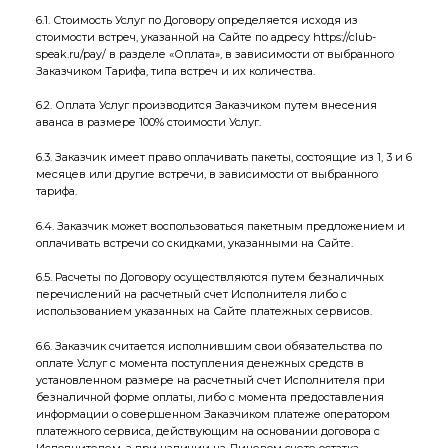
6.1. Стоимость Услуг по Договору определяется исходя из
стоимости встреч, указанной на Сайте по адресу
https://club-
speak.ru/pay/
в разделе «Оплата», в зависимости от выбранного
Заказчиком Тарифа, типа встреч и их количества.
6.2. Оплата Услуг производится Заказчиком путем внесения
аванса в размере 100% стоимости Услуг.
6.3. Заказчик имеет право оплачивать пакеты, состоящие из 1, 3 и 6
месяцев или другие встречи, в зависимости от выбранного
тарифа.
6.4. Заказчик может воспользоваться пакетным предложением и
оплачивать встречи со скидками, указанными на Сайте.
6.5. Расчеты по Договору осуществляются путем безналичных
перечислений на расчетный счет Исполнителя либо с
использованием указанных на Сайте платежных сервисов.
6.6. Заказчик считается исполнившим свои обязательства по
оплате Услуг с момента поступления денежных средств в
установленном размере на расчетный счет Исполнителя при
безналичной форме оплаты, либо с момента предоставления
информации о совершенном Заказчиком платеже оператором
платежного сервиса, действующим на основании договора с
Исполнителем, а при наличии на Лицевом счете остатка,