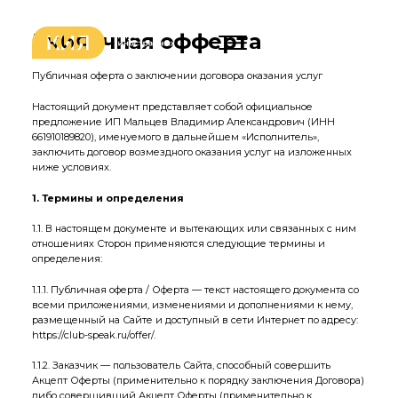
Публичная офферта
Личный кабинет
Публичная оферта о заключении договора оказания услуг
Настоящий документ представляет собой официальное
предложение ИП Мальцев Владимир Александрович (ИНН
661910189820), именуемого в дальнейшем «Исполнитель»,
заключить договор возмездного оказания услуг на изложенных
ниже условиях.
1. Термины и определения
1.1. В настоящем документе и вытекающих или связанных с ним
отношениях Сторон применяются следующие термины и
определения:
1.1.1. Публичная оферта / Оферта — текст настоящего документа со
всеми приложениями, изменениями и дополнениями к нему,
размещенный на Сайте и доступный в сети Интернет по адресу:
https://club-speak.ru/offer/
.
1.1.2. Заказчик — пользователь Сайта, способный совершить
Акцепт Оферты (применительно к порядку заключения Договора)
либо совершивший Акцепт Оферты (применительно к