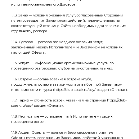
исполнению заключенного Договора).
1.1.3. Заказ — условия оказания Услуг, согласованные Сторонами
путем совершения Заказчиком действий, перечисленных на
соответствующей странице Сайта, необходимых для заключения
отдельного Договора.
1.1.4. Договор — договор возмездного оказания Услуг,
заключенный между Исполнителем и Заказчиком на условиях
настоящей Оферты.
1.1.5. Услуга — информационно-организационные услуги по
проведению разговорных клубов на иностранных языках.
1.1.6. Встреча — организованная встреча клуба,
продолжительностью в зависимости от выбранной Заказчиком
интенсивности и курса (
https://club-speak.ru/pay/
раздел «Оплата»).
1.1.7. Тариф — стоимость встреч, указанная на странице
https://club-
speak.ru/pay/
раздел «Оплата».
1.1.8. Расписание — установленный Исполнителем график
проведения встреч.
1.1.9. Акцепт Оферты — полное и безоговорочное принятие
Оферты путем совершения Заказчиком действий, указанных в