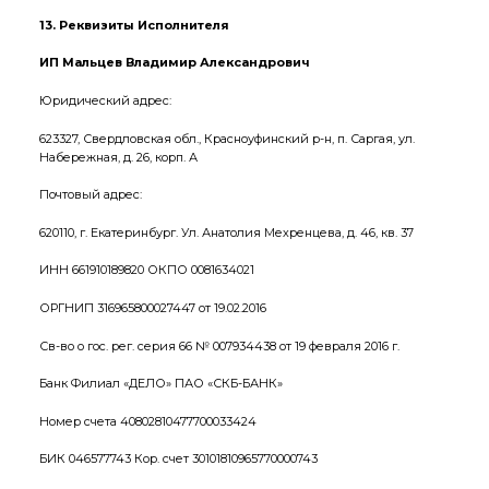
13. Реквизиты Исполнителя
ИП Мальцев Владимир Александрович
Юридический адрес:
623327, Свердловская обл., Красноуфинский р-н, п. Саргая, ул.
Набережная, д. 26, корп. А
Почтовый адрес:
620110, г. Екатеринбург. Ул. Анатолия Мехренцева, д. 46, кв. 37
ИНН 661910189820 ОКПО 0081634021
ОРГНИП 316965800027447 от 19.02.2016
Св-во о гос. рег. серия 66 № 007934438 от 19 февраля 2016 г.
Банк Филиал «ДЕЛО» ПАО «СКБ-БАНК»
Номер счета 40802810477700033424
БИК 046577743 Кор. счет 30101810965770000743