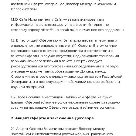
настоящей Оферте, создающее Договор между Заказчиком и
Исполнителем.
1.1.10. Сайт Исполнителя / Сайт — автоматизированная
информационная система, доступная в сети Интернет по
сетевому адресу
https://club-speak.ru/
, включая все его поддомены.
1.2. В настоящей Оферте могут быть использованы термины и
определения, не определенные в п.1.1. Оферты. В этом случае
толкование такого термина производится в соответствии с
текстом Оферты. В случае отсутствия однозначного толкования
термина или определения в тексте Оферты следует
руководствоваться его толкованием, определенным: в первую
очередь — документами, образующими Договор между
Сторонами, во вторую очередь — законодательством Российской
Федерации, и в последующем — обычаями делового оборота и
научной доктриной.
1.3. Любая ссылка в настоящей Публичной оферте на пункт
(раздел Оферты) и/или ее условия, означает соответствующую
ссылку на настоящую Оферту (ее раздел) и/или ее условия.
2. Акцепт Оферты и заключение Договора
2.1. Акцепт Оферты Заказчиком создает Договор между
Заказчиком и Исполнителем (статьи 433, 438 Гражданского